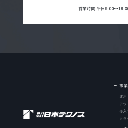
営業時間:平日9:00〜18:0
事業
運用
アウ
導入
クラ